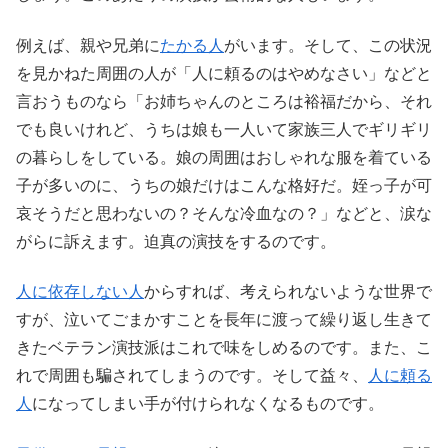
例えば、親や兄弟に
たかる人
がいます。そして、この状況
を見かねた周囲の人が「人に頼るのはやめなさい」などと
言おうものなら「お姉ちゃんのところは裕福だから、それ
でも良いけれど、うちは娘も一人いて家族三人でギリギリ
の暮らしをしている。娘の周囲はおしゃれな服を着ている
子が多いのに、うちの娘だけはこんな格好だ。姪っ子が可
哀そうだと思わないの？そんな冷血なの？」などと、涙な
がらに訴えます。迫真の演技をするのです。
人に依存しない人
からすれば、考えられないような世界で
すが、泣いてごまかすことを長年に渡って繰り返し生きて
きたベテラン演技派はこれで味をしめるのです。また、こ
れで周囲も騙されてしまうのです。そして益々、
人に頼る
人
になってしまい手が付けられなくなるものです。