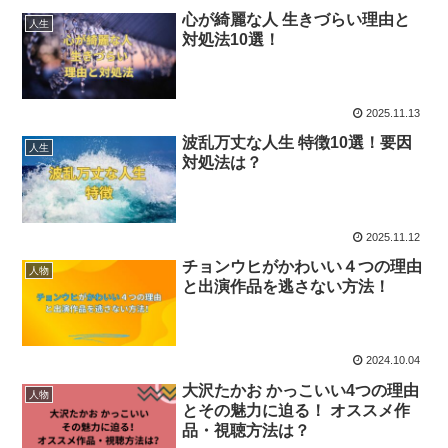
心が綺麗な人 生きづらい理由と
人生
対処法10選！
2025.11.13
波乱万丈な人生 特徴10選！要因
人生
対処法は？
2025.11.12
チョンウヒがかわいい４つの理由
人物
と出演作品を逃さない方法！
2024.10.04
大沢たかお かっこいい4つの理由
人物
とその魅力に迫る！ オススメ作
品・視聴方法は？