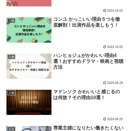
2024.10.03
コンユ かっこいい理由５つを徹
人物
底解剖！出演作品を楽しもう！
2024.10.02
ハンヒョジュがかわいい理由4
人物
選！おすすめドラマ・映画と視聴
方法
2024.09.29
マドンソク かわいいと感じるの
人物
は何故？その理由10選！
2024.04.25
専業主婦になりたい働きたくない
人生