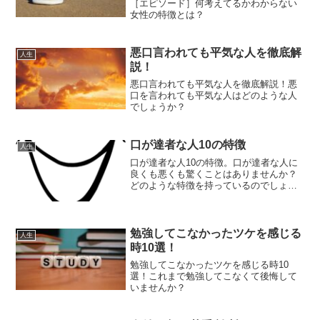
［エピソード］何考えてるかわからない
女性の特徴とは？
悪口言われても平気な人を徹底解
人生
説！
悪口言われても平気な人を徹底解説！悪
口を言われても平気な人はどのような人
でしょうか？
口が達者な人10の特徴
人生
口が達者な人10の特徴。口が達者な人に
良くも悪くも驚くことはありませんか？
どのような特徴を持っているのでしょう
か？
勉強してこなかったツケを感じる
人生
時10選！
勉強してこなかったツケを感じる時10
選！これまで勉強してこなくて後悔して
いませんか？