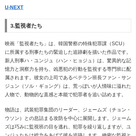
U-NEXT
3.監視者たち
映画「監視者たち」は、韓国警察の特殊犯罪課（SCU）
に所属する刑事たちの緊迫した追跡劇を描いた作品です。
新人刑事ハ・ユンジュ（ハン・ヒョジュ）は、驚異的な記
憶力と洞察力を持ち、凶悪犯の行動を監視する専門班に配
属されます。彼女の上司であるベテラン班長ファン・サン
ジュン（ソル・ギョング）は、荒っぽいが人情味に溢れた
人物で、動物的な直感と本能で犯罪者を追い詰めます。
物語は、武装犯罪集団のリーダー、ジェームズ（チョン・
ウソン）との息詰まる攻防を中心に展開します。ジェーム
ズは巧みに監視班の目を逃れ、犯罪を繰り返しますが、ユ
ンジュたちは総力をあげて彼を追跡します。緻密な監視と