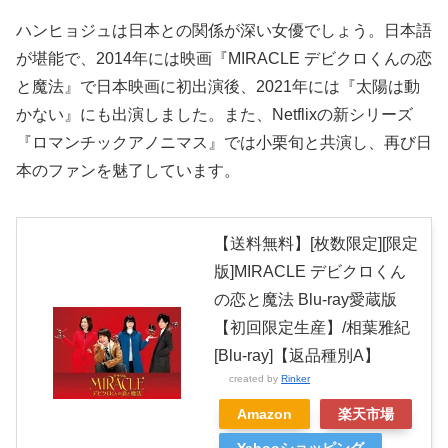
ハンヒョジュは日本との関係が深い女優でしょう。日本語
が堪能で、2014年には映画『MIRACLE デビクロくんの恋
と魔法』で日本映画に初出演後、2021年には『太陽は動
かない』にも出演しました。また、Netflixの新シリーズ
『ロマンチックアノニマス』では小栗旬と共演し、再び日
本のファンを魅了しています。
【送料無料】[枚数限定][限定
版]MIRACLE デビクロくん
の恋と魔法 Blu-ray愛蔵版
【初回限定生産】/相葉雅紀
[Blu-ray]【返品種別A】
created by
Rinker
Amazon
楽天市場