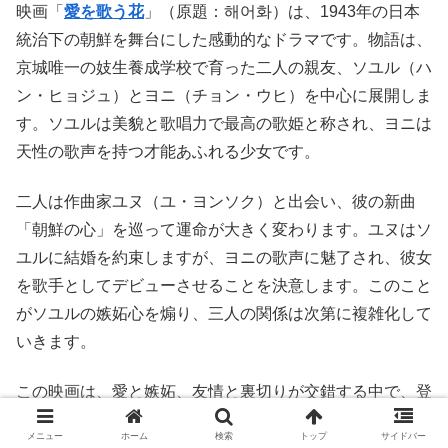
映画「
愛を歌う花
」（原題：해어화）は、1943年の日本
統治下の朝鮮を舞台にした感動的なドラマです。物語は、
京城唯一の妓生養成学校で育った二人の親友、ソユル（ハ
ン・ヒョジュ）とヨニ（チョン・ウヒ）を中心に展開しま
す。ソユルは美貌と歌唱力で最高の歌姫と称され、ヨニは
天性の歌声を持つ才能あふれる少女です。
二人は作曲家ユヌ（ユ・ヨンソク）と出会い、彼の新曲
「朝鮮の心」を巡って運命が大きく変わります。ユヌはソ
ユルに結婚を約束しますが、ヨニの歌声に魅了され、彼女
を歌手としてデビューさせることを決意します。このこと
がソユルの嫉妬心を煽り、三人の関係は次第に複雑化して
いきます。
この映画は、愛と嫉妬、友情と裏切りが交錯する中で、登
場人物たちの心の葛藤を描いています。美しい映像と感動
メニュー
ホーム
検索
トップ
サイドバー
的な音楽が織りなすこの作品を、ぜひご覧ください。