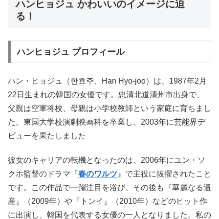
ハンヒョジュ かわいいのイメージに迫
る！
ハンヒョジュ プロフィール
ハン・ヒョジュ（한효주、Han Hyo-joo）は、1987年2月
22日生まれの韓国の女優です。忠清北道清州市出身で、
父親は空軍将校、母親は小学校教師という家庭に育ちまし
た。東国大学校演劇映画科を卒業し、2003年に芸能界デ
ビューを果たしました
彼女のキャリアの転機となったのは、2006年にユン・ソ
クホ監督のドラマ『
春のワルツ
』で主役に抜擢されたこと
です。この作品で一躍注目を浴び、その後も『華麗なる遺
産』（2009年）や『トンイ』（2010年）などのヒット作
に出演し、韓国を代表する女優の一人となりました。私の