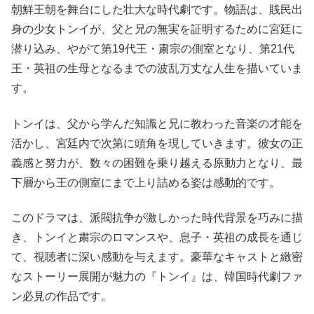
朝鮮王朝を舞台にした壮大な時代劇です。物語は、賎民出
身の少女トンイが、父と兄の無実を証明するために宮廷に
潜り込み、やがて第19代王・粛宗の側室となり、第21代
王・英祖の生母となるまでの波乱万丈な人生を描いていま
す。
トンイは、父から学んだ知識と兄に教わった音楽の才能を
活かし、宮廷内で次第に頭角を現していきます。彼女の正
義感と努力が、数々の困難を乗り越える原動力となり、最
下層から王の側室にまで上り詰める姿は感動的です。
このドラマは、派閥抗争が激しかった時代背景を巧みに描
き、トンイと粛宗のロマンスや、息子・英祖の成長を通じ
て、視聴者に深い感動を与えます。豪華なキャストと緻密
なストーリー展開が魅力の『トンイ』は、韓国時代劇ファ
ン必見の作品です。