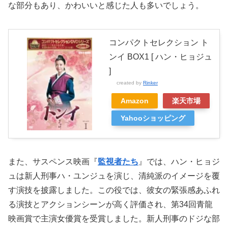
な部分もあり、かわいいと感じた人も多いでしょう。
コンパクトセレクション ト
ンイ BOX1 [ ハン・ヒョジュ
]
created by
Rinker
Amazon
楽天市場
Yahooショッピング
また、サスペンス映画『
監視者たち
』では、ハン・ヒョジ
ュは新人刑事ハ・ユンジュを演じ、清純派のイメージを覆
す演技を披露しました。この役では、彼女の緊張感あふれ
る演技とアクションシーンが高く評価され、第34回青龍
映画賞で主演女優賞を受賞しました。新人刑事のドジな部