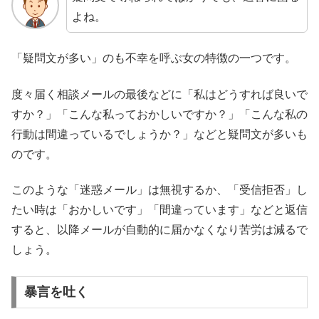
よね。
「疑問文が多い」のも不幸を呼ぶ女の特徴の一つです。
度々届く相談メールの最後などに「私はどうすれば良いで
すか？」「こんな私っておかしいですか？」「こんな私の
行動は間違っているでしょうか？」などと疑問文が多いも
のです。
このような「迷惑メール」は無視するか、「受信拒否」し
たい時は「おかしいです」「間違っています」などと返信
すると、以降メールが自動的に届かなくなり苦労は減るで
しょう。
暴言を吐く