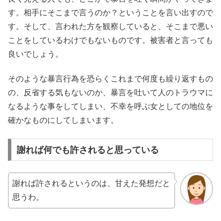
す。相手にそこまで言うのか？ということを言い出すので
す。そして、言われた方を観察していると、そこまで悪い
ことをしているわけでもないものです。被害者と言っても
良いでしょう。
そのような暴言行為を恐らくこれまで何度も繰り返すもの
の、反省する気もないのか、暴言を吐いて人のトラウマに
なるような事をしてしまい、不幸を呼ぶ女としての地位を
確かなものにしてしまいます。
謝れば何でも許されると思っている
謝れば許されるというのは、甘えた発想だと
思うわ。