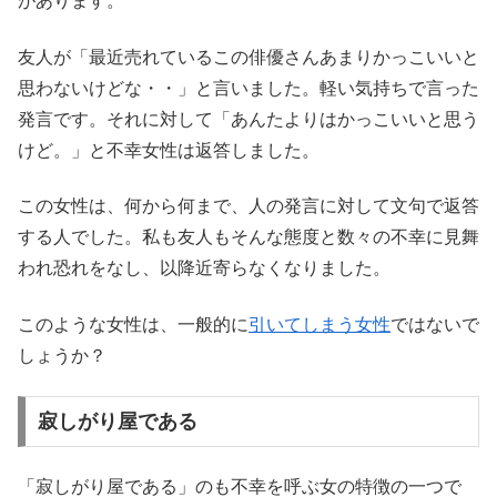
があります。
友人が「最近売れているこの俳優さんあまりかっこいいと
思わないけどな・・」と言いました。軽い気持ちで言った
発言です。それに対して「あんたよりはかっこいいと思う
けど。」と不幸女性は返答しました。
この女性は、何から何まで、人の発言に対して文句で返答
する人でした。私も友人もそんな態度と数々の不幸に見舞
われ恐れをなし、以降近寄らなくなりました。
このような女性は、一般的に
引いてしまう女性
ではないで
しょうか？
寂しがり屋である
「寂しがり屋である」のも不幸を呼ぶ女の特徴の一つで