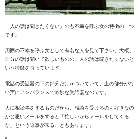
「人の話は聞きたくない」のも不幸を呼ぶ女の特徴の一つ
です。
周囲の不幸を呼ぶ女として有名な人を見て下さい。大概、
自分の話は聞いて欲しいものの、人の話は聞きたくないと
いう特徴を持っています。
電話の受話器の下の部分だけがついていて、上の部分がな
い実にアンバランスで奇妙な受話器なのです。
人に相談事をするものだから、相談を受けるのも好きなの
かと思いメールをすると「忙しいからメールをしてくる
な」という返事が来ることもあります。