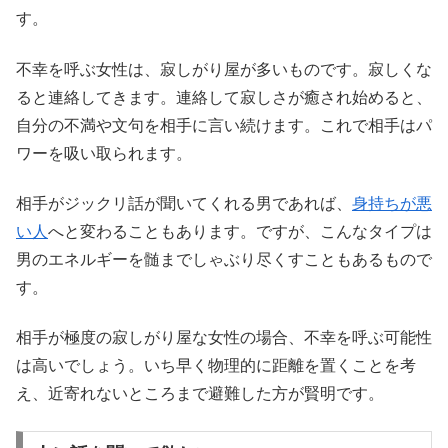
す。
不幸を呼ぶ女性は、寂しがり屋が多いものです。寂しくな
ると連絡してきます。連絡して寂しさが癒され始めると、
自分の不満や文句を相手に言い続けます。これで相手はパ
ワーを吸い取られます。
相手がジックリ話が聞いてくれる男であれば、
身持ちが悪
い人
へと変わることもあります。ですが、こんなタイプは
男のエネルギーを髄までしゃぶり尽くすこともあるもので
す。
相手が極度の寂しがり屋な女性の場合、不幸を呼ぶ可能性
は高いでしょう。いち早く物理的に距離を置くことを考
え、近寄れないところまで避難した方が賢明です。