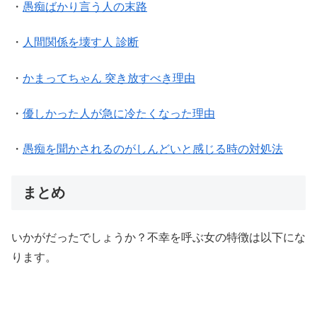
・
愚痴ばかり言う人の末路
・
人間関係を壊す人 診断
・
かまってちゃん 突き放すべき理由
・
優しかった人が急に冷たくなった理由
・
愚痴を聞かされるのがしんどいと感じる時の対処法
まとめ
いかがだったでしょうか？不幸を呼ぶ女の特徴は以下にな
ります。