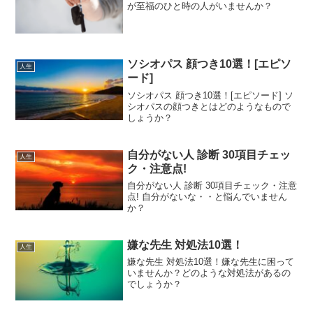
が至福のひと時の人がいませんか？
ソシオパス 顔つき10選！[エピソ
人生
ード]
ソシオパス 顔つき10選！[エピソード] ソ
シオパスの顔つきとはどのようなもので
しょうか？
自分がない人 診断 30項目チェッ
人生
ク・注意点!
自分がない人 診断 30項目チェック・注意
点! 自分がないな・・と悩んでいません
か？
嫌な先生 対処法10選！
人生
嫌な先生 対処法10選！嫌な先生に困って
いませんか？どのような対処法があるの
でしょうか？