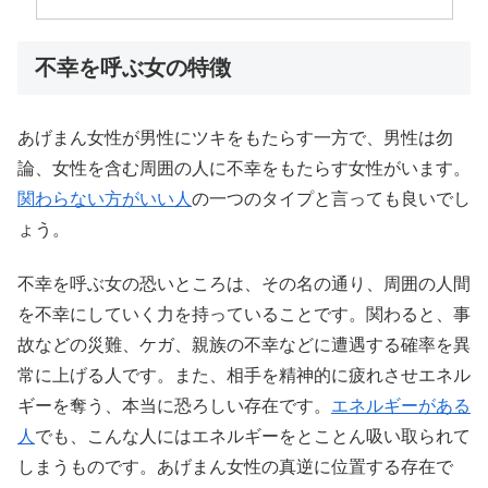
不幸を呼ぶ女の特徴
あげまん女性が男性にツキをもたらす一方で、男性は勿
論、女性を含む周囲の人に不幸をもたらす女性がいます。
関わらない方がいい人
の一つのタイプと言っても良いでし
ょう。
不幸を呼ぶ女の恐いところは、その名の通り、周囲の人間
を不幸にしていく力を持っていることです。関わると、事
故などの災難、ケガ、親族の不幸などに遭遇する確率を異
常に上げる人です。また、相手を精神的に疲れさせエネル
ギーを奪う、本当に恐ろしい存在です。
エネルギーがある
人
でも、こんな人にはエネルギーをとことん吸い取られて
しまうものです。あげまん女性の真逆に位置する存在で