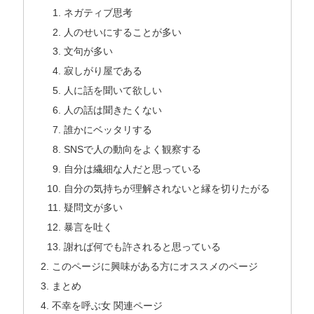
ネガティブ思考
人のせいにすることが多い
文句が多い
寂しがり屋である
人に話を聞いて欲しい
人の話は聞きたくない
誰かにベッタリする
SNSで人の動向をよく観察する
自分は繊細な人だと思っている
自分の気持ちが理解されないと縁を切りたがる
疑問文が多い
暴言を吐く
謝れば何でも許されると思っている
このページに興味がある方にオススメのページ
まとめ
不幸を呼ぶ女 関連ページ