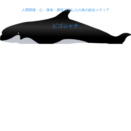
人間関係・心・身体・異性で悩む人の為の総合メディア
ピゴシャチ