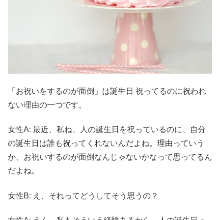
「お祝いをするのが面倒」は誕生日 祝ってるのに祝われ
ない理由の一つです。
女性A: 最近、私ね、人の誕生日を祝っているのに、自分
の誕生日は誰も祝ってくれないんだよね。理由っていう
か、お祝いするのが面倒なんじゃないかなって思ってるん
だよね。
女性B: え、それってどうしてそう思うの？