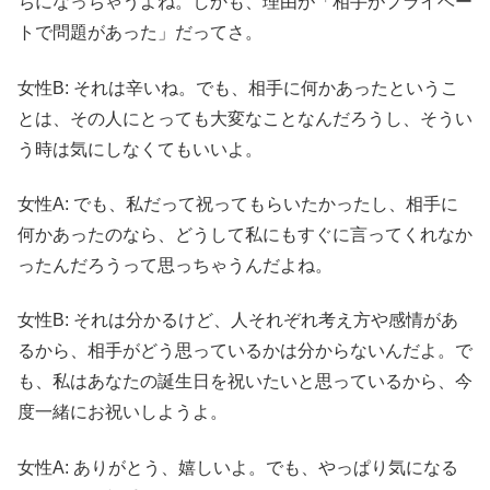
ちになっちゃうよね。しかも、理由が「相手がプライベー
トで問題があった」だってさ。
女性B: それは辛いね。でも、相手に何かあったというこ
とは、その人にとっても大変なことなんだろうし、そうい
う時は気にしなくてもいいよ。
女性A: でも、私だって祝ってもらいたかったし、相手に
何かあったのなら、どうして私にもすぐに言ってくれなか
ったんだろうって思っちゃうんだよね。
女性B: それは分かるけど、人それぞれ考え方や感情があ
るから、相手がどう思っているかは分からないんだよ。で
も、私はあなたの誕生日を祝いたいと思っているから、今
度一緒にお祝いしようよ。
女性A: ありがとう、嬉しいよ。でも、やっぱり気になる