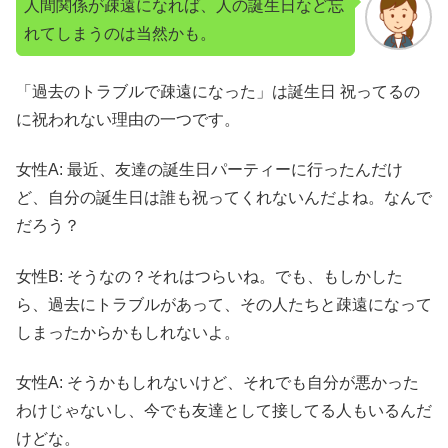
人間関係が疎遠になれば、人の誕生日など忘
れてしまうのは当然かも。
「過去のトラブルで疎遠になった」は誕生日 祝ってるの
に祝われない理由の一つです。
女性A: 最近、友達の誕生日パーティーに行ったんだけ
ど、自分の誕生日は誰も祝ってくれないんだよね。なんで
だろう？
女性B: そうなの？それはつらいね。でも、もしかした
ら、過去にトラブルがあって、その人たちと疎遠になって
しまったからかもしれないよ。
女性A: そうかもしれないけど、それでも自分が悪かった
わけじゃないし、今でも友達として接してる人もいるんだ
けどな。