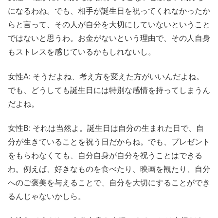
になるわね。でも、相手が誕生日を祝ってくれなかったか
らと言って、その人が自分を大切にしていないということ
ではないと思うわ。お金がないという理由で、その人自身
もストレスを感じているかもしれないし。
女性A: そうだよね、考え方を変えた方がいいんだよね。
でも、どうしても誕生日には特別な感情を持ってしまうん
だよね。
女性B: それは当然よ。誕生日は自分の生まれた日で、自
分が生きていることを祝う日だからね。でも、プレゼント
をもらわなくても、自分自身が自分を祝うことはできる
わ。例えば、好きなものを食べたり、映画を観たり、自分
へのご褒美を与えることで、自分を大切にすることができ
るんじゃないかしら。