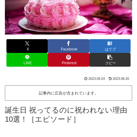
X
Facebook
はてブ
LINE
Pinterest
コピー
2023.05.03
2023.08.20
記事内に広告が含まれています。
誕生日 祝ってるのに祝われない理由
10選！［エピソード］