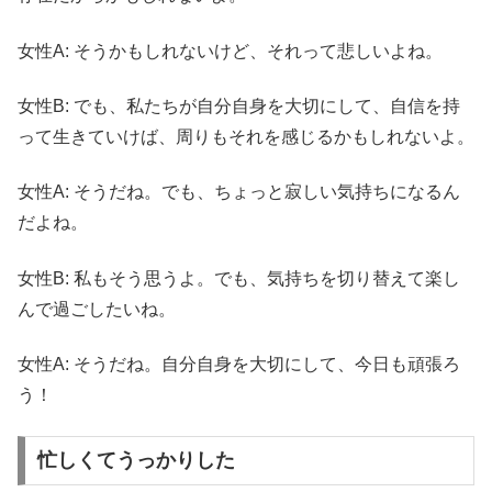
女性A: そうかもしれないけど、それって悲しいよね。
女性B: でも、私たちが自分自身を大切にして、自信を持
って生きていけば、周りもそれを感じるかもしれないよ。
女性A: そうだね。でも、ちょっと寂しい気持ちになるん
だよね。
女性B: 私もそう思うよ。でも、気持ちを切り替えて楽し
んで過ごしたいね。
女性A: そうだね。自分自身を大切にして、今日も頑張ろ
う！
忙しくてうっかりした