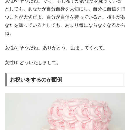
女性B: そうだね。でも、もし相手があなたを嫌っている
としても、あなたが自分自身を大切にし、自分に自信を持
つことが大切だよ。自分が自信を持っていると、相手があ
なたを嫌っているとしても、あまり気にならなくなるから
ね。
女性A: そうだね。ありがとう、励ましてくれて。
女性B: どういたしまして。
お祝いをするのが面倒