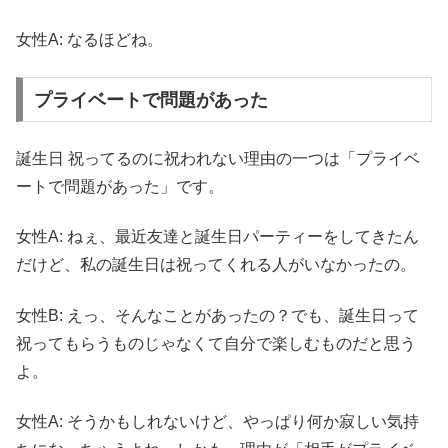
女性A: なるほどね。
プライベートで問題があった
誕生日 祝ってるのに祝われない理由の一つは「プライベ
ートで問題があった」です。
女性A: ねぇ、最近友達と誕生日パーティーをしてきたん
だけど、私の誕生日は祝ってくれる人がいなかったの。
女性B: えっ、そんなことがあったの？でも、誕生日って
祝ってもらうものじゃなくて自分で楽しむものだと思う
よ。
女性A: そうかもしれないけど、やっぱり何か寂しい気持