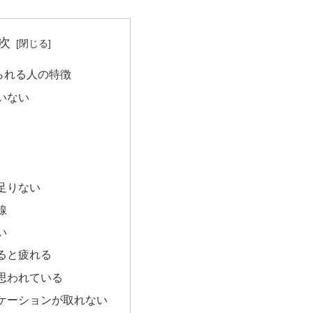
次
られる人の特徴
いない
足りない
線
い
ると疲れる
思われている
ケーションが取れない