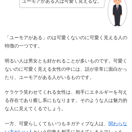
ユーモアがある人は可愛く見えるな。
「ユーモアがある」のは可愛くないのに可愛く見える人の
特徴の一つです。
明るい人は男女とも好かれることが多いものです。可愛く
ないのに可愛く見える女性の中には、話が非常に面白かっ
たり、ユーモアがある人がいるものです。
ケラケラ笑わせてくれる女性は、相手にエネルギーを与え
る存在であり癒し系にもなります。そのような人は魅力的
な人に見えてくるでしょう。
一方、可愛らしくてもいつもネガティブな人は、
関わらな
い方がいい人
という印象を相手に与えてしまうでしょう。