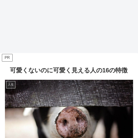
PR
可愛くないのに可愛く見える人の16の特徴
人生