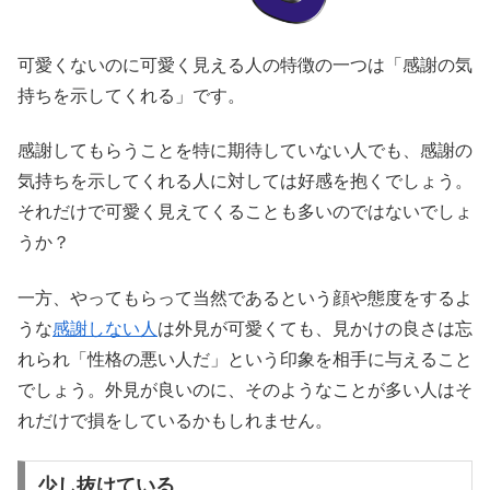
可愛くないのに可愛く見える人の特徴の一つは「感謝の気
持ちを示してくれる」です。
感謝してもらうことを特に期待していない人でも、感謝の
気持ちを示してくれる人に対しては好感を抱くでしょう。
それだけで可愛く見えてくることも多いのではないでしょ
うか？
一方、やってもらって当然であるという顔や態度をするよ
うな
感謝しない人
は外見が可愛くても、見かけの良さは忘
れられ「性格の悪い人だ」という印象を相手に与えること
でしょう。外見が良いのに、そのようなことが多い人はそ
れだけで損をしているかもしれません。
少し抜けている