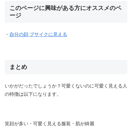
このページに興味がある方にオススメのペ
ージ
・
自分の顔 ブサイクに見える
まとめ
いかがだったでしょうか？可愛くないのに可愛く見える人
の特徴は以下になります。
笑顔が多い・可愛く見える服装・肌が綺麗