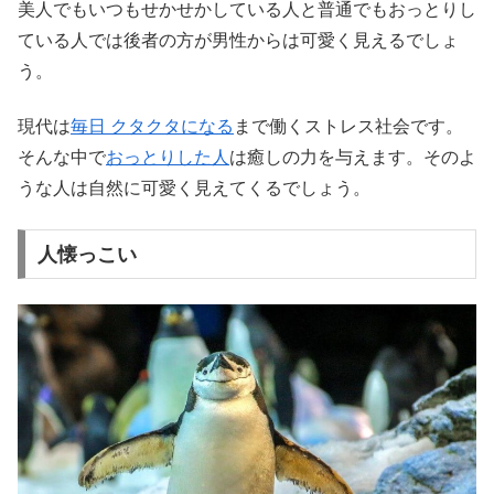
美人でもいつもせかせかしている人と普通でもおっとりし
ている人では後者の方が男性からは可愛く見えるでしょ
う。
現代は
毎日 クタクタになる
まで働くストレス社会です。
そんな中で
おっとりした人
は癒しの力を与えます。そのよ
うな人は自然に可愛く見えてくるでしょう。
人懐っこい