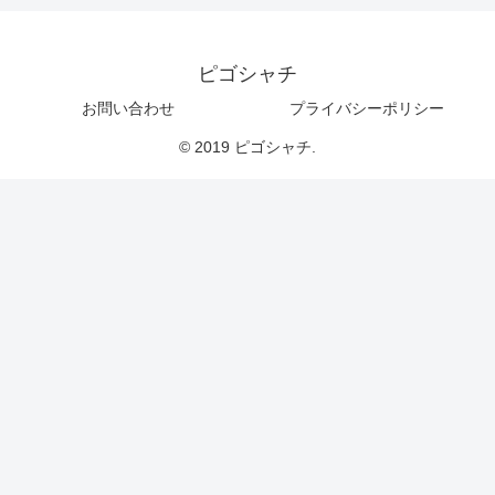
ピゴシャチ
お問い合わせ
プライバシーポリシー
© 2019 ピゴシャチ.