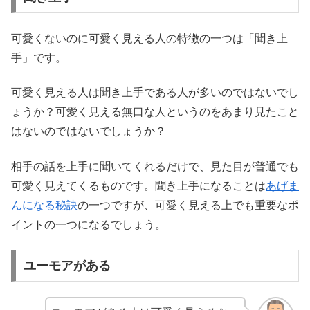
可愛くないのに可愛く見える人の特徴の一つは「聞き上
手」です。
可愛く見える人は聞き上手である人が多いのではないでし
ょうか？可愛く見える無口な人というのをあまり見たこと
はないのではないでしょうか？
相手の話を上手に聞いてくれるだけで、見た目が普通でも
可愛く見えてくるものです。聞き上手になることは
あげま
んになる秘訣
の一つですが、可愛く見える上でも重要なポ
イントの一つになるでしょう。
ユーモアがある