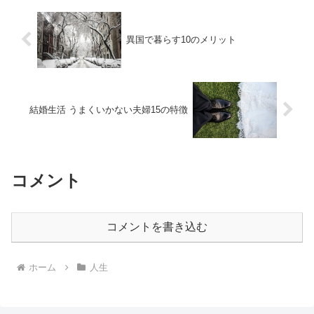
異国で暮らす10のメリット
結婚生活 うまくいかない夫婦15の特徴
コメント
コメントを書き込む
ホーム
人生