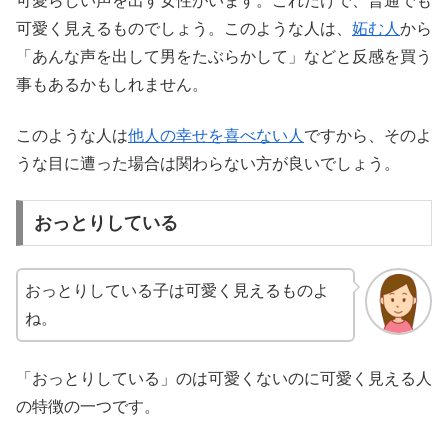
可愛らしい声を出す女性がいます。これだけで、普通でも
可愛く見えるものでしょう。このような人は、
妬む人
から
「あんな声を出して男をたぶらかして」などと反感を買う
事もあるかもしれません。
このような人は
他人の幸せを喜べない人
ですから、そのよ
うな目に遭った場合は関わらない方が良いでしょう。
おっとりしている
おっとりしている子は可愛く見えるものよ
ね。
「おっとりしている」のは可愛くないのに可愛く見える人
の特徴の一つです。