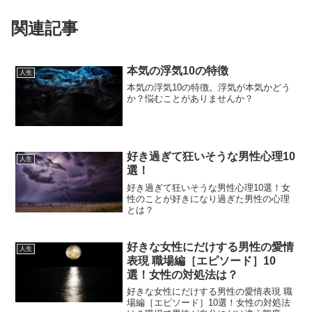
関連記事
本気の浮気10の特徴
人生
本気の浮気10の特徴。浮気が本気かどう
か？悩むことがありませんか？
好き過ぎて狂いそうな男性心理10
人生
選！
好き過ぎて狂いそうな男性心理10選！女
性のことが好きになり過ぎた男性の心理
とは？
好きな女性にだけする男性の愛情
人生
表現 職場編［エピソード］10
選！女性の対処法は？
好きな女性にだけする男性の愛情表現 職
場編［エピソード］10選！女性の対処法