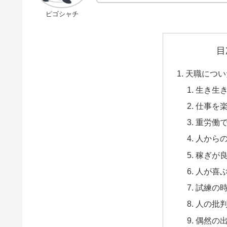
ピゴシャチ
目
天職につい
生き生
仕事を
重労働
人から
稼ぎが
人が喜
試練の
人の批
偶然の