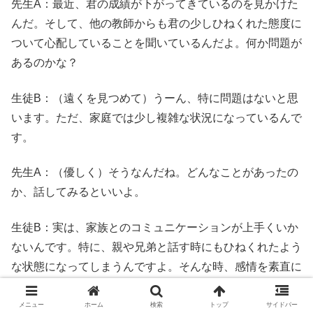
先生A：最近、君の成績が下がってきているのを見かけた
んだ。そして、他の教師からも君の少しひねくれた態度に
ついて心配していることを聞いているんだよ。何か問題が
あるのかな？
生徒B：（遠くを見つめて）うーん、特に問題はないと思
います。ただ、家庭では少し複雑な状況になっているんで
す。
先生A：（優しく）そうなんだね。どんなことがあったの
か、話してみるといいよ。
生徒B：実は、家族とのコミュニケーションが上手くいか
ないんです。特に、親や兄弟と話す時にもひねくれたよう
な状態になってしまうんですよ。そんな時、感情を素直に
表現できなくて、理解や共感が欠けていると言われること
があります。
メニュー
ホーム
検索
トップ
サイドバー