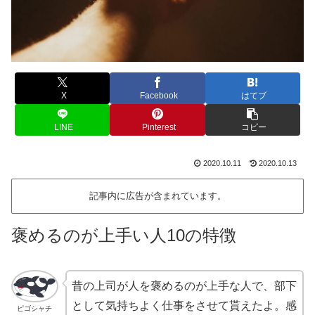
X
Facebook
はてブ
LINE
Pinterest
コピー
2020.10.11
2020.10.13
記事内に広告が含まれています。
褒めるのが上手い人10の特徴
昔の上司が人を褒めるのが上手な人で、部下
として気持ちよく仕事をさせて貰えたよ。感
ピゴシャチ