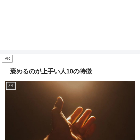
PR
褒めるのが上手い人10の特徴
人生