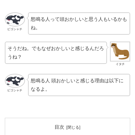
怒鳴る人って頭おかしいと思う人もいるかも
ね。
ピゴシャチ
そうだね。でもなぜおかしいと感じるんだろ
うね？
イタチ
怒鳴る人 頭おかしいと感じる理由は以下に
なるよ。
ピゴシャチ
目次