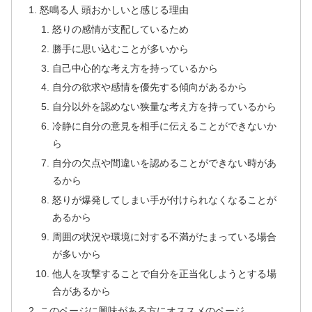
怒鳴る人 頭おかしいと感じる理由
怒りの感情が支配しているため
勝手に思い込むことが多いから
自己中心的な考え方を持っているから
自分の欲求や感情を優先する傾向があるから
自分以外を認めない狭量な考え方を持っているから
冷静に自分の意見を相手に伝えることができないか
ら
自分の欠点や間違いを認めることができない時があ
るから
怒りが爆発してしまい手が付けられなくなることが
あるから
周囲の状況や環境に対する不満がたまっている場合
が多いから
他人を攻撃することで自分を正当化しようとする場
合があるから
このページに興味がある方にオススメのページ