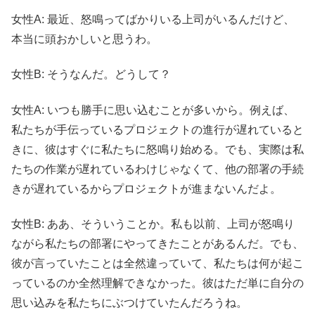
女性A: 最近、怒鳴ってばかりいる上司がいるんだけど、
本当に頭おかしいと思うわ。
女性B: そうなんだ。どうして？
女性A: いつも勝手に思い込むことが多いから。例えば、
私たちが手伝っているプロジェクトの進行が遅れていると
きに、彼はすぐに私たちに怒鳴り始める。でも、実際は私
たちの作業が遅れているわけじゃなくて、他の部署の手続
きが遅れているからプロジェクトが進まないんだよ。
女性B: ああ、そういうことか。私も以前、上司が怒鳴り
ながら私たちの部署にやってきたことがあるんだ。でも、
彼が言っていたことは全然違っていて、私たちは何が起こ
っているのか全然理解できなかった。彼はただ単に自分の
思い込みを私たちにぶつけていたんだろうね。