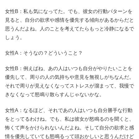
女性B：私も気になってた。でも、彼女の行動パターンを
見ると、自分の欲求や感情を優先する傾向があるからだと
思うんだよね。人のことを考えてたらもっと冷静になるで
しょう。
女性A：そうなの？どういうこと？
女性B：例えばね、あの人はいつも自分がやりたいことを
優先して、周りの人の気持ちや意見を無視しがちなんだ。
それで周りが見えなくなってストレスが溜まって、我慢で
きなくなって怒鳴り散らすんじゃないかな。
女性A：なるほど、それであの人はいつも自分勝手な行動
をとってるわけね。でも、私は彼女が怒鳴るのを聞くと、
怖くて声をかけられないんだよね。そして自分の欲求と感
情を優先していても怒鳴るって頭おかしいと思うんだけど