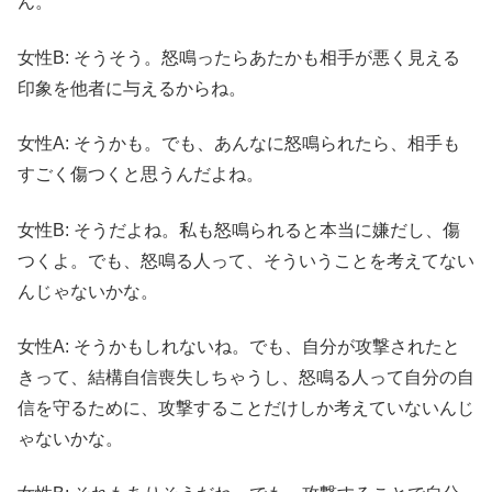
ん。
女性B: そうそう。怒鳴ったらあたかも相手が悪く見える
印象を他者に与えるからね。
女性A: そうかも。でも、あんなに怒鳴られたら、相手も
すごく傷つくと思うんだよね。
女性B: そうだよね。私も怒鳴られると本当に嫌だし、傷
つくよ。でも、怒鳴る人って、そういうことを考えてない
んじゃないかな。
女性A: そうかもしれないね。でも、自分が攻撃されたと
きって、結構自信喪失しちゃうし、怒鳴る人って自分の自
信を守るために、攻撃することだけしか考えていないんじ
ゃないかな。