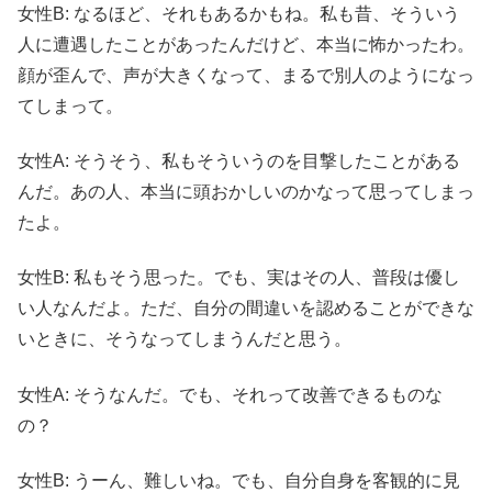
女性B: なるほど、それもあるかもね。私も昔、そういう
人に遭遇したことがあったんだけど、本当に怖かったわ。
顔が歪んで、声が大きくなって、まるで別人のようになっ
てしまって。
女性A: そうそう、私もそういうのを目撃したことがある
んだ。あの人、本当に頭おかしいのかなって思ってしまっ
たよ。
女性B: 私もそう思った。でも、実はその人、普段は優し
い人なんだよ。ただ、自分の間違いを認めることができな
いときに、そうなってしまうんだと思う。
女性A: そうなんだ。でも、それって改善できるものな
の？
女性B: うーん、難しいね。でも、自分自身を客観的に見