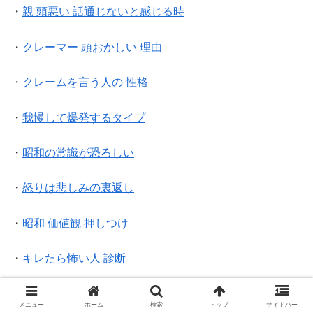
・
親 頭悪い 話通じないと感じる時
・
クレーマー 頭おかしい 理由
・
クレームを言う人の 性格
・
我慢して爆発するタイプ
・
昭和の常識が恐ろしい
・
怒りは悲しみの裏返し
・
昭和 価値観 押しつけ
・
キレたら怖い人 診断
・
クレーマー 顔つき
メニュー
ホーム
検索
トップ
サイドバー