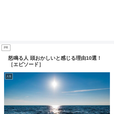
PR
怒鳴る人 頭おかしいと感じる理由10選！
［エピソード］
人生