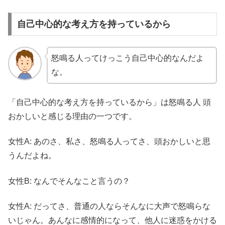
自己中心的な考え方を持っているから
怒鳴る人ってけっこう自己中心的なんだよ
な。
「自己中心的な考え方を持っているから」は
怒鳴る人 頭
おかしいと感じる理由の一つです。
女性A: あのさ、私さ、怒鳴る人ってさ、頭おかしいと思
うんだよね。
女性B: なんでそんなこと言うの？
女性A: だってさ、普通の人ならそんなに大声で怒鳴らな
いじゃん。あんなに感情的になって、他人に迷惑をかける