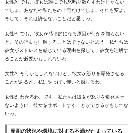
女性A: でも、彼女は誰にでも怒鳴り散らすわけじゃない
でしょ。あなたや私たちの上司だけでしょ。それも変よ。
そして、それは許せないことだと思うわ。
女性B: でも、彼女が感情的になる原因が何かを知らない
と、その行動を理解することはできないと思う。私たちは
彼女がストレスを感じている理由を探して、彼女を理解す
ることが必要かもしれないわ。
女性A: そうかもしれないけど、彼女が怒りを爆発させる
ことがあると、私はやっぱり怖いと感じるわ。
女性B: わかるわ。でも、私たちは彼女が怒りを爆発させ
ないように、彼女をサポートすることができるかもしれな
いわ。
周囲の状況や環境に対する不満がたまっている