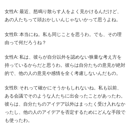
女性A: 最近、怒鳴り散らす人をよく見かけるんだけど、
あの人たちって頭おかしいんじゃないかって思うよね。
女性B: 本当にね。私も同じことを思うわ。でも、その理
由って何だろうね？
女性A: 私は、彼らが自分以外を認めない狭量な考え方を
持っているからだと思うわ。彼らは自分たちの意見が絶対
的で、他の人の意見や感情を全く考慮しないんだもの。
女性B: それって確かにそうかもしれないね。私も以前、
ある会議でそのような人たちに出会ったことがあったわ。
彼らは、自分たちのアイデア以外はまったく受け入れなか
ったし、他の人のアイデアを否定するためにどんな手段で
も使ったわ。