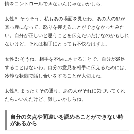
情をコントロールできないんじゃないかしら。
女性A: そうそう、私もあの場面を見たわ。あの人の顔が
真っ赤になって、怒りを抑えることができなかったみた
い。自分が正しいと思うことを伝えたいだけなのかもしれ
ないけど、それは相手にとっても不快なはずよ。
女性B: そうね、相手を不快にさせることで、自分が満足
することはないわ。自分の意見を相手に伝えるためには、
冷静な状態で話し合いをすることが大切よね。
女性A: まったくその通り。あの人がそれに気づいてくれ
たらいいんだけど、難しいかしらね。
自分の欠点や間違いを認めることができない時
があるから