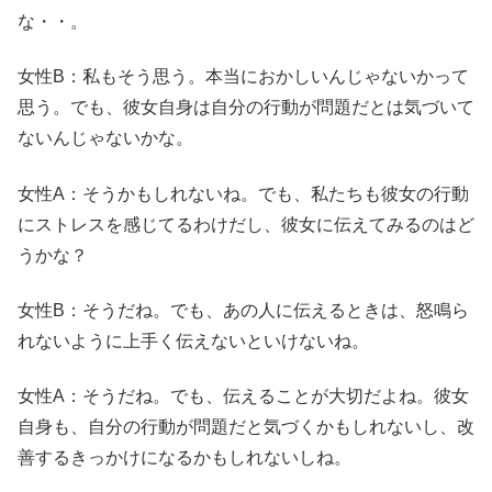
な・・。
女性B：私もそう思う。本当におかしいんじゃないかって
思う。でも、彼女自身は自分の行動が問題だとは気づいて
ないんじゃないかな。
女性A：そうかもしれないね。でも、私たちも彼女の行動
にストレスを感じてるわけだし、彼女に伝えてみるのはど
うかな？
女性B：そうだね。でも、あの人に伝えるときは、怒鳴ら
れないように上手く伝えないといけないね。
女性A：そうだね。でも、伝えることが大切だよね。彼女
自身も、自分の行動が問題だと気づくかもしれないし、改
善するきっかけになるかもしれないしね。