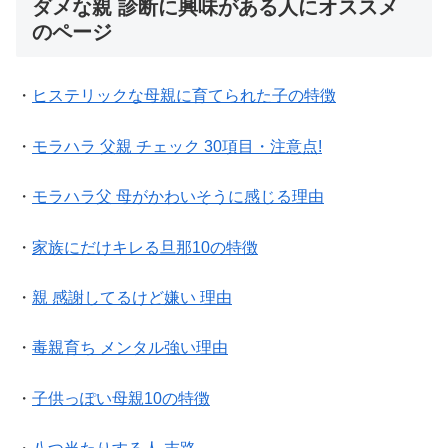
ダメな親 診断に興味がある人にオススメ
のページ
・
ヒステリックな母親に育てられた子の特徴
・
モラハラ 父親 チェック 30項目・注意点!
・
モラハラ父 母がかわいそうに感じる理由
・
家族にだけキレる旦那10の特徴
・
親 感謝してるけど嫌い 理由
・
毒親育ち メンタル強い理由
・
子供っぽい母親10の特徴