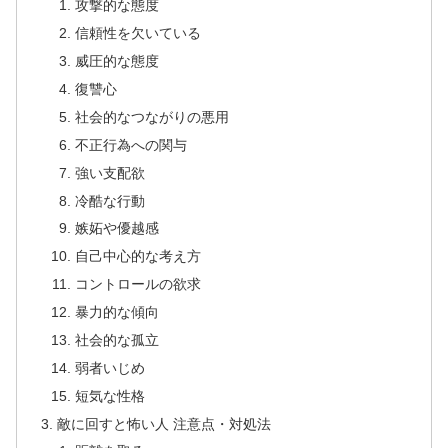
攻撃的な態度
信頼性を欠いている
威圧的な態度
復讐心
社会的なつながりの悪用
不正行為への関与
強い支配欲
冷酷な行動
嫉妬や優越感
自己中心的な考え方
コントロールの欲求
暴力的な傾向
社会的な孤立
弱者いじめ
短気な性格
敵に回すと怖い人 注意点・対処法