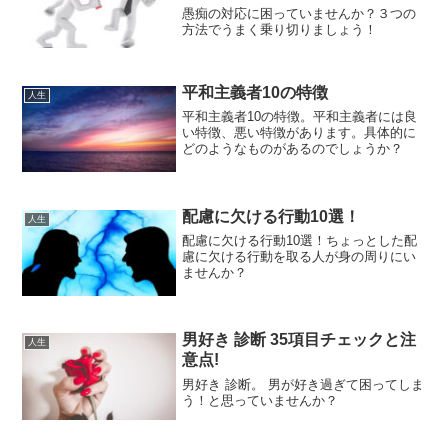
愚痴の対応に困っていませんか？３つの
方法でうまく乗り切りましょう！
平和主義者10の特徴
人生
平和主義者10の特徴。平和主義者には良
い特徴、悪い特徴があります。具体的に
どのようなものがあるのでしょうか？
配慮に欠ける行動10選！
人生
配慮に欠ける行動10選！ちょっとした配
慮に欠ける行動を取る人が身の周りにい
ませんか？
男好き 診断 35項目チェックと注
人生
意点!
男好き 診断。 男が好き過ぎて困ってしま
う！と思っていませんか？