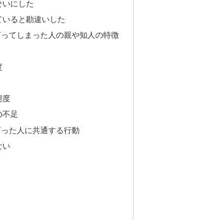
せいにした
ていると勘違いした
育ってしまった人の親や知人の特徴
度
態度
の不足
育った人に共通する行動
ない