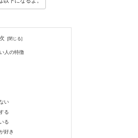
は以下になるよ。
次
白い人の特徴
ない
する
いる
が好き